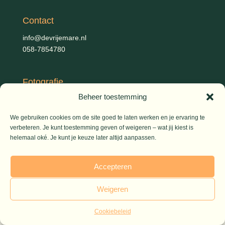
Contact
info@devrijemare.nl
058-7854780
Fotografie
Beheer toestemming
Gerold Febis, Johanna Koelman, Ronald de Jong,
Aart
Blom (artikelen), Iris Planting (Marieke)
We gebruiken cookies om de site goed te laten werken en je ervaring te
verbeteren. Je kunt toestemming geven of weigeren – wat jij kiest is
helemaal oké. Je kunt je keuze later altijd aanpassen.
© 2026 De Vrije Mare
Accepteren
Weigeren
Cookiebeleid