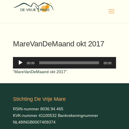
MareVanDeMaand okt 2017
Audiospeler
00:00
00:00
“MareVanDeMaand okt 2017”.
Stichting De Vrije Mare
RSIN-nummer 8036.94.465
KVK-nummer 41100532 Bankrekeningnummer
NL48INGB0007409374