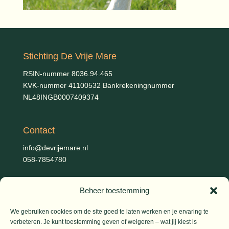
Stichting De Vrije Mare
RSIN-nummer 8036.94.465
KVK-nummer 41100532 Bankrekeningnummer
NL48INGB0007409374
Contact
info@devrijemare.nl
058-7854780
Beheer toestemming
Fotografie
Gerold Febis, Johanna Koelman, Ronald de Jong,
Aart
We gebruiken cookies om de site goed te laten werken en je ervaring te
Blom (artikelen), Iris Planting (Marieke)
verbeteren. Je kunt toestemming geven of weigeren – wat jij kiest is