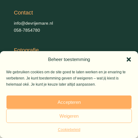
Contact
info@devrijemare.nl
058-7854780
Fotografie
Beheer toestemming
Gerold Febis, Johanna Koelman, Ronald de Jong,
Aart
Blom (artikelen), Iris Planting (Marieke)
We gebruiken cookies om de site goed te laten werken en je ervaring te
verbeteren. Je kunt toestemming geven of weigeren – wat jij kiest is
helemaal oké. Je kunt je keuze later altijd aanpassen.
© 2026 De Vrije Mare
Accepteren
Weigeren
Cookiebeleid