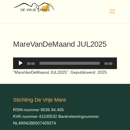
MareVanDeMaand JUL2025
Audiospeler
00:00
00:00
“MareVanDeMaand JUL2025”. Gepubliceerd: 2025.
Stichting De Vrije Mare
RSIN-nummer 8036.94.465
KVK-nummer 41100532 Bankrekeningnummer
NL48INGB0007409374