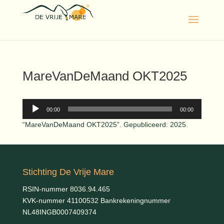
MareVanDeMaand OKT2025
Audiospeler
00:00
00:00
“MareVanDeMaand OKT2025”. Gepubliceerd: 2025.
Stichting De Vrije Mare
RSIN-nummer 8036.94.465
KVK-nummer 41100532 Bankrekeningnummer
NL48INGB0007409374