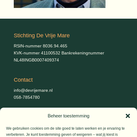
Stichting De Vrije Mare
RSIN-nummer 8036.94.465
KVK-nummer 41100532 Bankrekeningnummer
NL48INGB0007409374
Contact
info@devrijemare.nl
058-7854780
Beheer toestemming
Fotografie
Gerold Febis, Johanna Koelman, Ronald de Jong,
Aart
We gebruiken cookies om de site goed te laten werken en je ervaring te
Blom (artikelen), Iris Planting (Marieke)
verbeteren. Je kunt toestemming geven of weigeren – wat jij kiest is