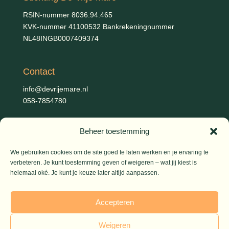
RSIN-nummer 8036.94.465
KVK-nummer 41100532 Bankrekeningnummer
NL48INGB0007409374
Contact
info@devrijemare.nl
058-7854780
Beheer toestemming
Fotografie
Gerold Febis, Johanna Koelman, Ronald de Jong,
Aart
We gebruiken cookies om de site goed te laten werken en je ervaring te
verbeteren. Je kunt toestemming geven of weigeren – wat jij kiest is
Blom (artikelen), Iris Planting (Marieke)
helemaal oké. Je kunt je keuze later altijd aanpassen.
© 2026 De Vrije Mare
Accepteren
Weigeren