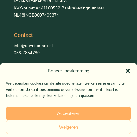
RSIN-nummer 8036.94.465
KVK-nummer 41100532 Bankrekeningnummer
NL48INGB0007409374
Contact
info@devrijemare.nl
058-7854780
Beheer toestemming
Fotografie
Gerold Febis, Johanna Koelman, Ronald de Jong,
Aart
We gebruiken cookies om de site goed te laten werken en je ervaring te
Blom (artikelen), Iris Planting (Marieke)
verbeteren. Je kunt toestemming geven of weigeren – wat jij kiest is
helemaal oké. Je kunt je keuze later altijd aanpassen.
© 2026 De Vrije Mare
Accepteren
Weigeren