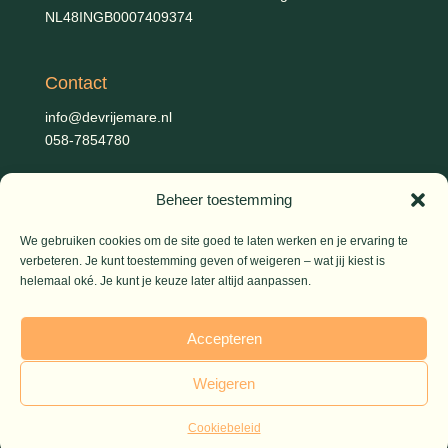
NL48INGB0007409374
Contact
info@devrijemare.nl
058-7854780
Beheer toestemming
Fotografie
Gerold Febis, Johanna Koelman, Ronald de Jong,
Aart
We gebruiken cookies om de site goed te laten werken en je ervaring te
Blom (artikelen), Iris Planting (Marieke)
verbeteren. Je kunt toestemming geven of weigeren – wat jij kiest is
helemaal oké. Je kunt je keuze later altijd aanpassen.
© 2026 De Vrije Mare
Accepteren
Weigeren
Cookiebeleid