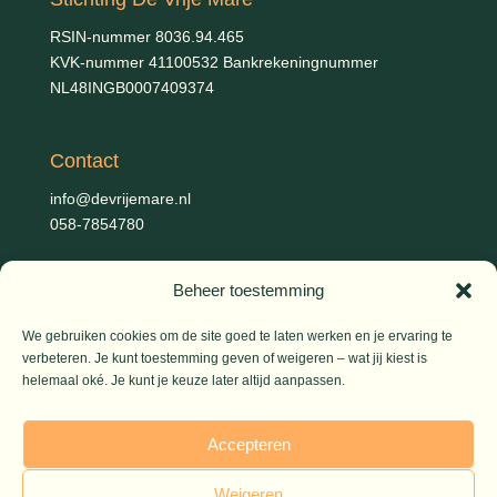
RSIN-nummer 8036.94.465
KVK-nummer 41100532 Bankrekeningnummer
NL48INGB0007409374
Contact
info@devrijemare.nl
058-7854780
Beheer toestemming
Fotografie
Gerold Febis, Johanna Koelman, Ronald de Jong,
Aart
We gebruiken cookies om de site goed te laten werken en je ervaring te
Blom (artikelen), Iris Planting (Marieke)
verbeteren. Je kunt toestemming geven of weigeren – wat jij kiest is
helemaal oké. Je kunt je keuze later altijd aanpassen.
© 2026 De Vrije Mare
Accepteren
Weigeren